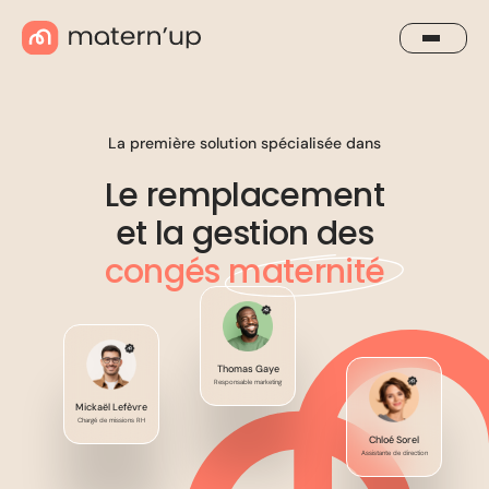
La première solution spécialisée dans
Le remplacement
et la gestion des
congés
maternité
Thomas Gaye
Responsable marketing
Mickaël Lefèvre
Chargé de missions RH
Chloé Sorel
Assistante de direction